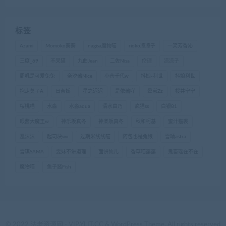
标签
Azami
Momoko葵葵
nagisa魔物喵
rioko凉凉子
一笑芳香沁
三度_69
不呆猫
九曲Jean
二佐Nisa
伦理
凉凉子
周叽是可爱兔兔
奈汐酱Nice
小仓千代w
抖娘-利世
抖娘利世
抱走莫子A
日奈娇
星之迟迟
是依酱吖
晕崽Zz
桜井宁宁
桜桃喵
水淼
水淼aqua
清水由乃
疯猫ss
白银81
眼酱大魔王w
神乐坂真冬
神楽坂真冬
秋和柯基
蜜汁猫裘
蠢沫沫
起司块wii
过期米线线喵
阿包也是兔娘
雪晴astra
雪琪SAMA
雯妹不讲道理
面饼仙儿
香草喵露露
鬼畜瑶在不在
魔物喵
鱼子酱Fish
© 2022 法老资源网 - VIP.YLIT.CC & WordPress Theme. All rights reserved