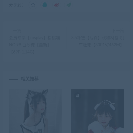
分享到：
上一篇
下一篇
会员专享【cosplay】桜桃喵
3.5补链【写真】秋和柯基-机
NO.99 白砂糖【最新】
车肚兜【30P1V/462M】
【69P-1.14G】
相关推荐