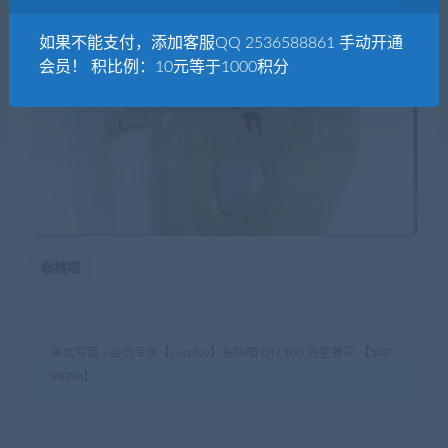
如果不能支付，添加客服QQ 2536588861 手动开通
会员！ 积比例：10元等于1000积分
桜桃喵
美女写真
»
会员专享【cosplay】桜桃喵 ON.100 浴室撒花 【54P-
887M】