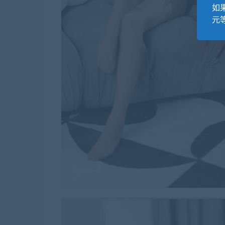
如果
元等