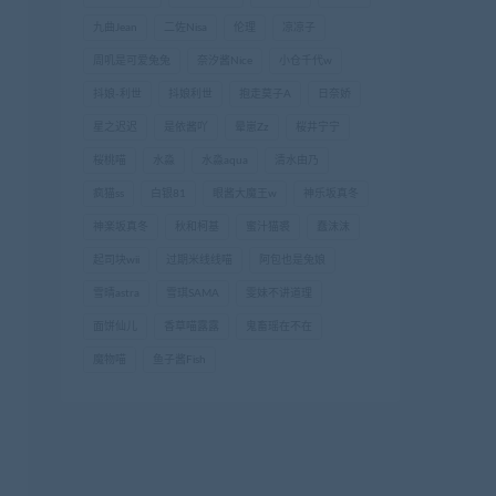
九曲Jean
二佐Nisa
伦理
凉凉子
周叽是可爱兔兔
奈汐酱Nice
小仓千代w
抖娘-利世
抖娘利世
抱走莫子A
日奈娇
星之迟迟
是依酱吖
晕崽Zz
桜井宁宁
桜桃喵
水淼
水淼aqua
清水由乃
疯猫ss
白银81
眼酱大魔王w
神乐坂真冬
神楽坂真冬
秋和柯基
蜜汁猫裘
蠢沫沫
起司块wii
过期米线线喵
阿包也是兔娘
雪晴astra
雪琪SAMA
雯妹不讲道理
面饼仙儿
香草喵露露
鬼畜瑶在不在
魔物喵
鱼子酱Fish