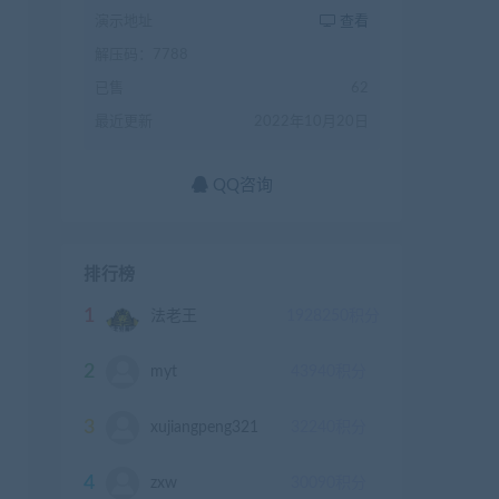
演示地址
查看
解压码：7788
已售
62
最近更新
2022年10月20日
QQ咨询
排行榜
1
法老王
1928250
积分
2
myt
43940
积分
3
xujiangpeng321
32240
积分
4
zxw
30090
积分