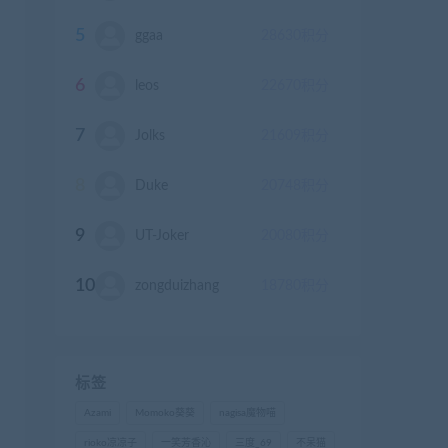
5
ggaa
28630
积分
6
leos
22670
积分
7
Jolks
21609
积分
8
Duke
20748
积分
9
UT-Joker
20080
积分
10
zongduizhang
18780
积分
标签
Azami
Momoko葵葵
nagisa魔物喵
rioko凉凉子
一笑芳香沁
三度_69
不呆猫