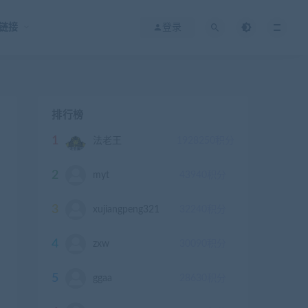
链接
登录
排行榜
1
法老王
1928250
积分
2
myt
43940
积分
3
xujiangpeng321
32240
积分
4
zxw
30090
积分
5
ggaa
28630
积分