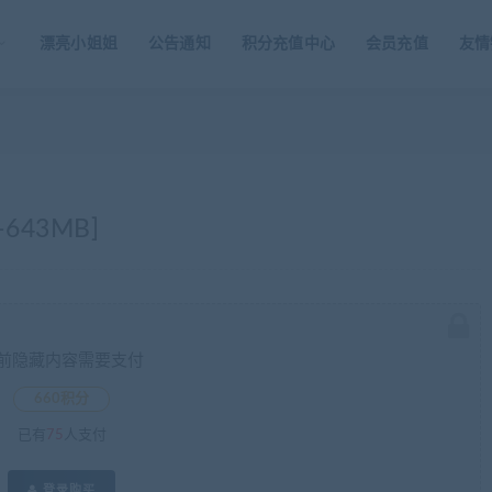
漂亮小姐姐
公告通知
积分充值中心
会员充值
友情
-643MB]
前隐藏内容需要支付
660积分
已有
75
人支付
登录购买