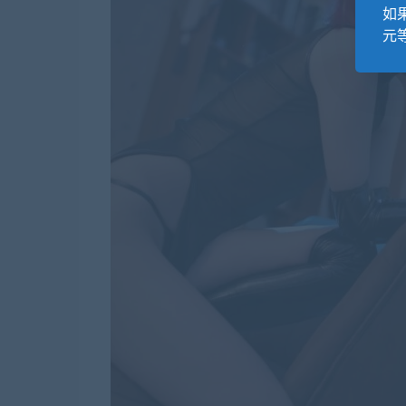
如果
元等