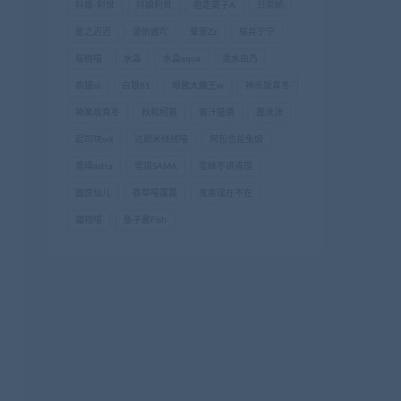
抖娘-利世
抖娘利世
抱走莫子A
日奈娇
星之迟迟
是依酱吖
晕崽Zz
桜井宁宁
桜桃喵
水淼
水淼aqua
清水由乃
疯猫ss
白银81
眼酱大魔王w
神乐坂真冬
神楽坂真冬
秋和柯基
蜜汁猫裘
蠢沫沫
起司块wii
过期米线线喵
阿包也是兔娘
雪晴astra
雪琪SAMA
雯妹不讲道理
面饼仙儿
香草喵露露
鬼畜瑶在不在
魔物喵
鱼子酱Fish