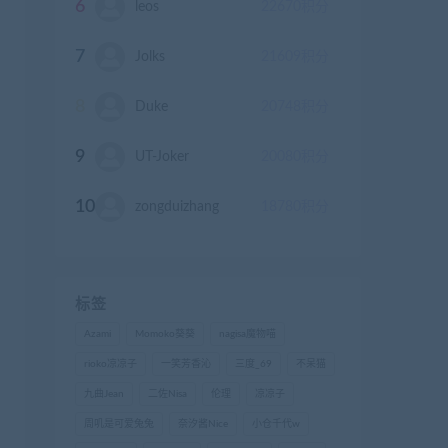
6
leos
22670
积分
7
Jolks
21609
积分
8
Duke
20748
积分
9
UT-Joker
20080
积分
10
zongduizhang
18780
积分
标签
Azami
Momoko葵葵
nagisa魔物喵
rioko凉凉子
一笑芳香沁
三度_69
不呆猫
九曲Jean
二佐Nisa
伦理
凉凉子
周叽是可爱兔兔
奈汐酱Nice
小仓千代w