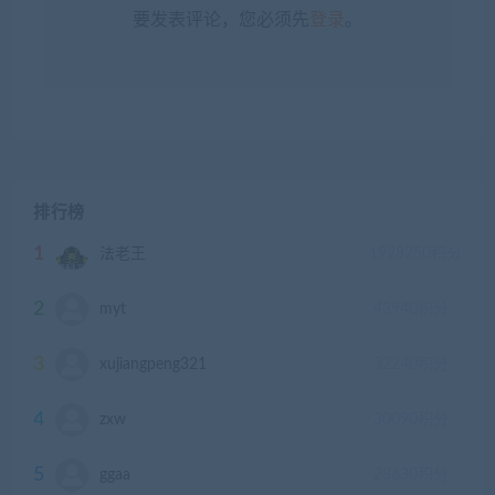
要发表评论，您必须先
登录
。
排行榜
1
法老王
1928250
积分
2
myt
43940
积分
3
xujiangpeng321
32240
积分
4
zxw
30090
积分
5
ggaa
28630
积分