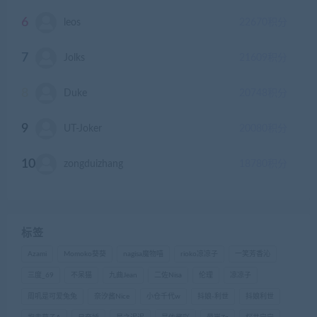
6
leos
22670
积分
7
Jolks
21609
积分
8
Duke
20748
积分
9
UT-Joker
20080
积分
10
zongduizhang
18780
积分
标签
Azami
Momoko葵葵
nagisa魔物喵
rioko凉凉子
一笑芳香沁
三度_69
不呆猫
九曲Jean
二佐Nisa
伦理
凉凉子
周叽是可爱兔兔
奈汐酱Nice
小仓千代w
抖娘-利世
抖娘利世