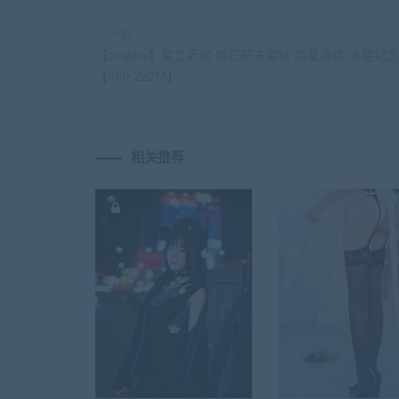
上一篇
【cosplay】星之迟迟-恰巴耶夫监狱-鸣夏贞德-水星纪念
【48P-222M】
相关推荐