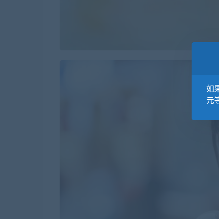
如果
元等