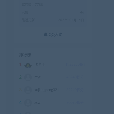
解压码：7788
已售
46
最近更新
2022年04月14日
QQ咨询
排行榜
1
法老王
1928250
积分
2
myt
43940
积分
3
xujiangpeng321
32240
积分
4
zxw
30090
积分