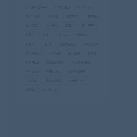
周叽是可爱兔兔
奈汐酱Nice
小仓千代w
抖娘-利世
抖娘利世
抱走莫子A
日奈娇
星之迟迟
是依酱吖
晕崽Zz
桜井宁宁
桜桃喵
水淼
水淼aqua
清水由乃
疯猫ss
白银81
眼酱大魔王w
神乐坂真冬
神楽坂真冬
秋和柯基
蜜汁猫裘
蠢沫沫
起司块wii
过期米线线喵
阿包也是兔娘
雪晴astra
雪琪SAMA
雯妹不讲道理
面饼仙儿
香草喵露露
鬼畜瑶在不在
魔物喵
鱼子酱Fish