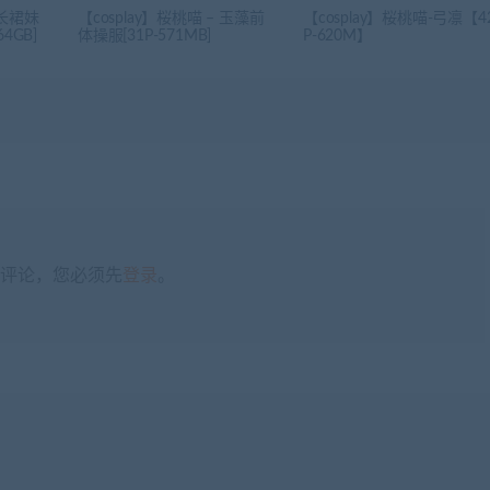
 长裙妹
【cosplay】桜桃喵 – 玉藻前
【cosplay】桜桃喵-弓凛【4
64GB]
体操服[31P-571MB]
P-620M】
评论，您必须先
登录
。