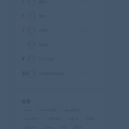
5
ggaa
28630
积分
6
leos
22670
积分
7
Jolks
21609
积分
8
Duke
20748
积分
9
UT-Joker
20080
积分
10
zongduizhang
18780
积分
标签
Azami
Momoko葵葵
nagisa魔物喵
rioko凉凉子
一笑芳香沁
三度_69
不呆猫
九曲Jean
二佐Nisa
伦理
凉凉子