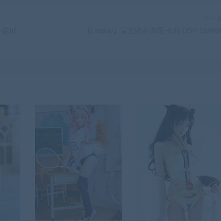
下一
-监狱
【cosplay】星之迟迟-鸣夏-扎拉 [25P-124MB