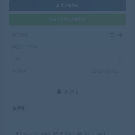
登录后购买
前往卡密平台充值积分
演示地址
查看
解压码：7788
已售
59
最近更新
2022年03月21日
QQ咨询
桜桃喵
美女写真
»
【cosplay】桜桃喵-夜宴三部曲【60P-1.06G】