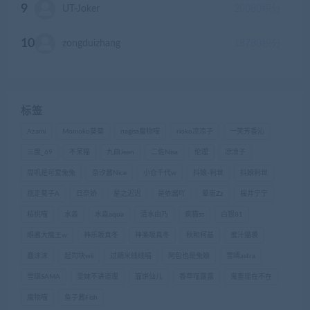
9
UT-Joker
20080
积分
10
zongduizhang
18780
积分
标签
Azami
Momoko葵葵
nagisa魔物喵
rioko凉凉子
一笑芳香沁
三度_69
不呆猫
九曲Jean
二佐Nisa
伦理
凉凉子
周叽是可爱兔兔
奈汐酱Nice
小仓千代w
抖娘-利世
抖娘利世
抱走莫子A
日奈娇
星之迟迟
是依酱吖
晕崽Zz
桜井宁宁
桜桃喵
水淼
水淼aqua
清水由乃
疯猫ss
白银81
眼酱大魔王w
神乐坂真冬
神楽坂真冬
秋和柯基
蜜汁猫裘
蠢沫沫
起司块wii
过期米线线喵
阿包也是兔娘
雪晴astra
雪琪SAMA
雯妹不讲道理
面饼仙儿
香草喵露露
鬼畜瑶在不在
魔物喵
鱼子酱Fish