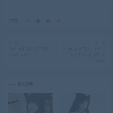
分享到：
上一篇
下一篇
【cosplay】蠢沫沫-下班后
【cosplay】起司块ii – NO.32
【143P-1.4G】
绅士下平玲花 [55P1V-
735MB]
相关推荐