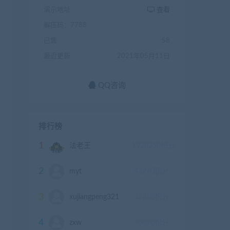
演示地址
查看
解压码：7788
已售
58
最近更新
2021年05月11日
QQ咨询
排行榜
1
法老王
1928250
积分
2
myt
43940
积分
3
xujiangpeng321
32240
积分
4
zxw
30090
积分