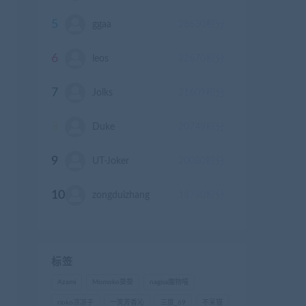
5
ggaa
28630
积分
6
leos
22670
积分
7
Jolks
21609
积分
8
Duke
20748
积分
9
UT-Joker
20080
积分
10
zongduizhang
18780
积分
标签
Azami
Momoko葵葵
nagisa魔物喵
rioko凉凉子
一笑芳香沁
三度_69
不呆猫