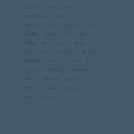
九曲Jean
二佐Nisa
伦理
凉凉子
周叽是可爱兔兔
奈汐酱Nice
小仓千代w
抖娘-利世
抖娘利世
抱走莫子A
日奈娇
星之迟迟
是依酱吖
晕崽Zz
桜井宁宁
桜桃喵
水淼
水淼aqua
清水由乃
疯猫ss
白银81
眼酱大魔王w
神乐坂真冬
神楽坂真冬
秋和柯基
蜜汁猫裘
蠢沫沫
起司块wii
过期米线线喵
阿包也是兔娘
雪晴astra
雪琪SAMA
雯妹不讲道理
面饼仙儿
香草喵露露
鬼畜瑶在不在
魔物喵
鱼子酱Fish