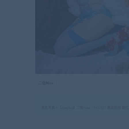
二佐Nisa
美女写真
»
【cosplay】二佐Nisa – NO.107 碧蓝航线 能代