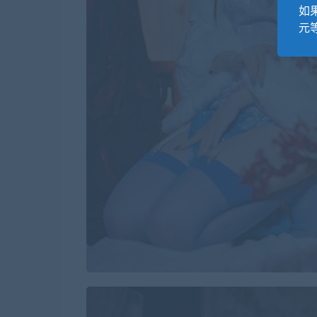
如果
元等