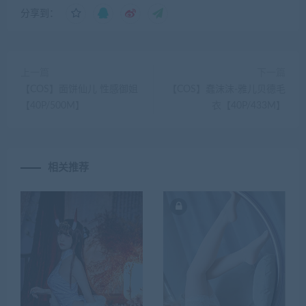
分享到：
上一篇
下一篇
【COS】面饼仙儿 性感御姐
【COS】蠢沫沫-雅儿贝德毛
【40P/500M】
衣【40P/433M】
相关推荐