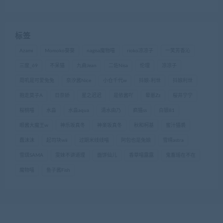
标签
Azami
Momoko葵葵
nagisa魔物喵
rioko凉凉子
一笑芳香沁
三度_69
不呆猫
九曲Jean
二佐Nisa
伦理
凉凉子
周叽是可爱兔兔
奈汐酱Nice
小仓千代w
抖娘-利世
抖娘利世
抱走莫子A
日奈娇
星之迟迟
是依酱吖
晕崽Zz
桜井宁宁
桜桃喵
水淼
水淼aqua
清水由乃
疯猫ss
白银81
眼酱大魔王w
神乐坂真冬
神楽坂真冬
秋和柯基
蜜汁猫裘
蠢沫沫
起司块wii
过期米线线喵
阿包也是兔娘
雪晴astra
雪琪SAMA
雯妹不讲道理
面饼仙儿
香草喵露露
鬼畜瑶在不在
魔物喵
鱼子酱Fish