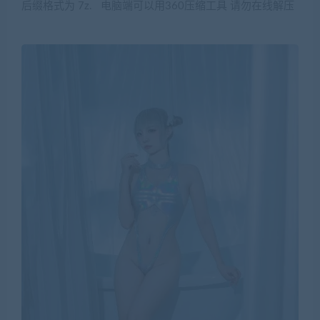
后缀格式为 7z. 电脑端可以用360压缩工具 请勿在线解压