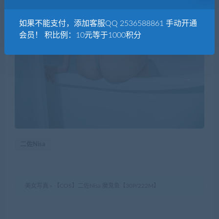
如果不能支付，添加客服QQ 2536588861 手动开通
会员！ 积比例：10元等于1000积分
二佐Nisa
美女写真
»
【COS】二佐Nisa 魔鬼鱼【30P/222M】