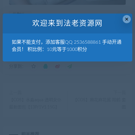
二佐Nisa
×
欢迎来到法老资源网
美女写真
»
【COS】二佐Nisa 白精灵“最新”【31P/293M】
如果不能支付，添加客服QQ 2536588861 手动开通
会员！ 积比例：10元等于1000积分
分享到：
上一篇
下一篇
【COS】水淼aqua 透明女仆
【COS】麻花麻花酱 翔鹤 套
最新图包【13P/1V1.15G】
图
相关推荐