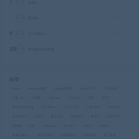
7
Jolks
21609
积分
8
Duke
20748
积分
9
UT-Joker
20080
积分
10
zongduizhang
18780
积分
标签
Azami
Momoko葵葵
nagisa魔物喵
rioko凉凉子
一笑芳香沁
三度_69
不呆猫
九曲Jean
二佐Nisa
伦理
凉凉子
周叽是可爱兔兔
奈汐酱Nice
小仓千代w
抖娘-利世
抖娘利世
抱走莫子A
日奈娇
星之迟迟
是依酱吖
晕崽Zz
桜井宁宁
桜桃喵
水淼
水淼aqua
清水由乃
疯猫ss
白银81
眼酱大魔王w
神乐坂真冬
神楽坂真冬
秋和柯基
蜜汁猫裘