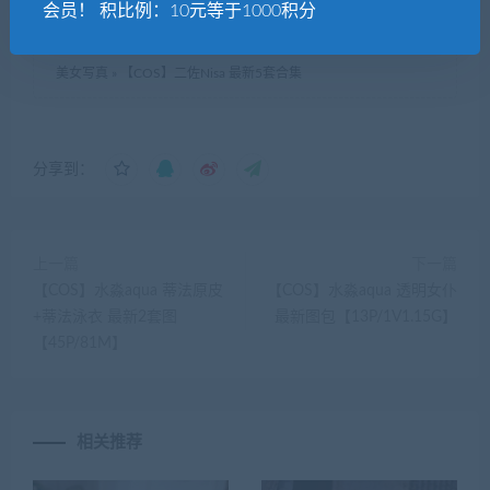
会员！ 积比例：10元等于1000积分
美女写真
»
【COS】二佐Nisa 最新5套合集
分享到：
上一篇
下一篇
【COS】水淼aqua 蒂法原皮
【COS】水淼aqua 透明女仆
+蒂法泳衣 最新2套图
最新图包【13P/1V1.15G】
【45P/81M】
相关推荐