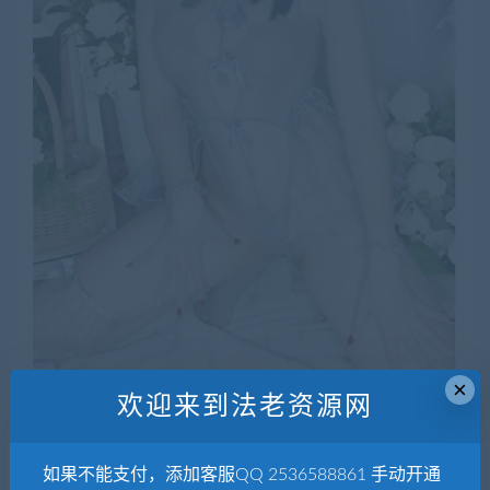
×
欢迎来到法老资源网
二佐Nisa
如果不能支付，添加客服QQ 2536588861 手动开通