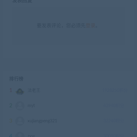
发表回复
要发表评论，您必须先
登录
。
排行榜
1
法老王
1928250
积分
2
myt
43940
积分
3
xujiangpeng321
32240
积分
4
zxw
30090
积分