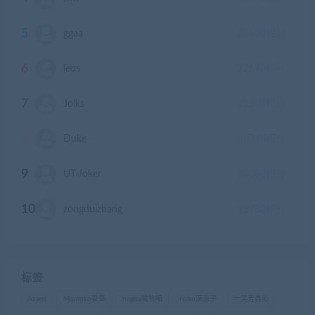
5
ggaa
28630
积分
6
leos
22670
积分
7
Jolks
21609
积分
8
Duke
20748
积分
9
UT-Joker
20080
积分
10
zongduizhang
18780
积分
标签
Azami
Momoko葵葵
nagisa魔物喵
rioko凉凉子
一笑芳香沁