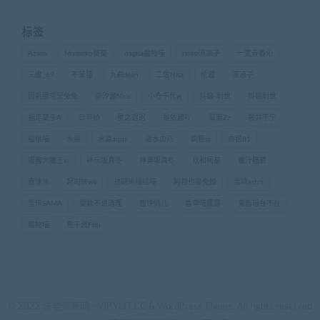
标签
Azami
Momoko葵葵
nagisa魔物喵
rioko凉凉子
一笑芳香沁
三度_69
不呆猫
九曲Jean
二佐Nisa
伦理
凉凉子
周叽是可爱兔兔
奈汐酱Nice
小仓千代w
抖娘-利世
抖娘利世
抱走莫子A
日奈娇
星之迟迟
是依酱吖
晕崽Zz
桜井宁宁
桜桃喵
水淼
水淼aqua
清水由乃
疯猫ss
白银81
眼酱大魔王w
神乐坂真冬
神楽坂真冬
秋和柯基
蜜汁猫裘
蠢沫沫
起司块wii
过期米线线喵
阿包也是兔娘
雪晴astra
雪琪SAMA
雯妹不讲道理
面饼仙儿
香草喵露露
鬼畜瑶在不在
魔物喵
鱼子酱Fish
© 2022 法老资源网 - VIP.YLIT.CC & WordPress Theme. All rights reserved