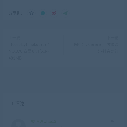
分享到：
上一篇
下一篇
【cosplay】rioko凉凉子
【网红】赵喵喵喵_—微博网
NO.070 赛雷斯汀[50P-
红-抖音网红
481MB]
1 评论
普通 zzhaa12