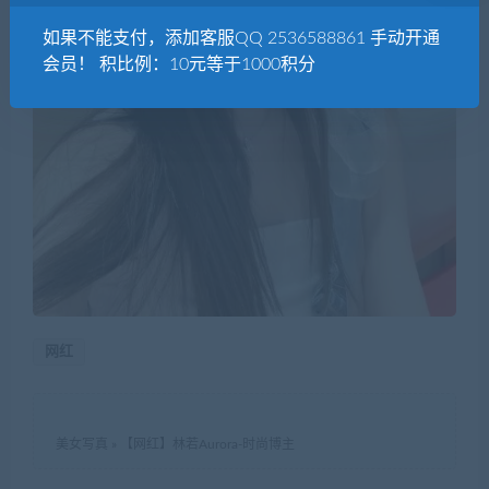
如果不能支付，添加客服QQ 2536588861 手动开通
会员！ 积比例：10元等于1000积分
网红
美女写真
»
【网红】林若Aurora-时尚博主