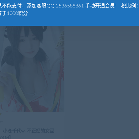
不能支付，添加客服QQ 2536588861 手动开通会员！ 积比例：
于1000积分
AY
S】小仓千代w-不正经的女巫
/74M】