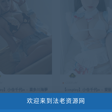
AY
COSPLAY
play】小仓千代w – 喜多川海夢
【cosplay】小仓千代w – 爱丽丝
2P-119MB]
-52MB]
欢迎来到法老资源网