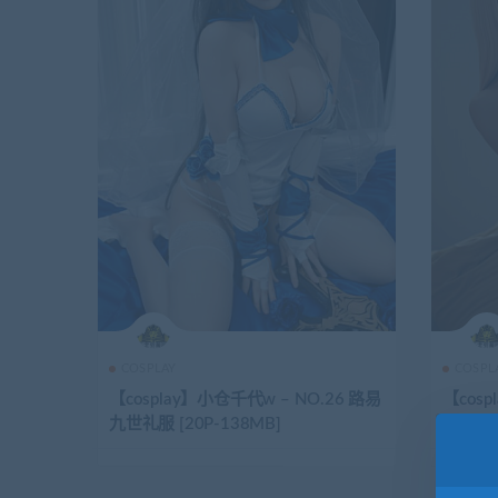
COSPLAY
COSPL
【cosplay】小仓千代w – NO.26 路易
【cos
九世礼服 [20P-138MB]
泳装 [2