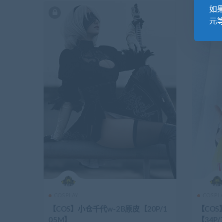
如果
元等
COSPLAY
COSPL
【COS】小仓千代w-2B原皮【20P/1
【CO
05M】
【34P